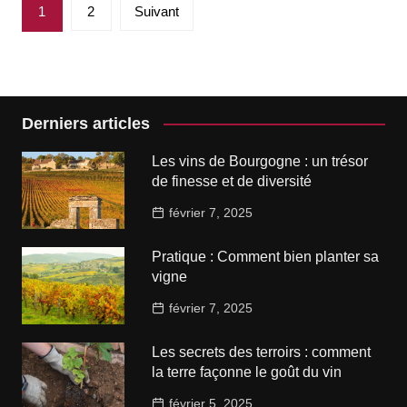
Pagination
1
2
Suivant
des
publications
Derniers articles
Les vins de Bourgogne : un trésor
de finesse et de diversité
février 7, 2025
Pratique : Comment bien planter sa
vigne
février 7, 2025
Les secrets des terroirs : comment
la terre façonne le goût du vin
février 5, 2025